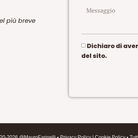
el più breve
Dichiaro di aver
del sito.
020-2026 @MauroFarinelli •
Privacy Policy
|
Cookie Policy
• Tutti