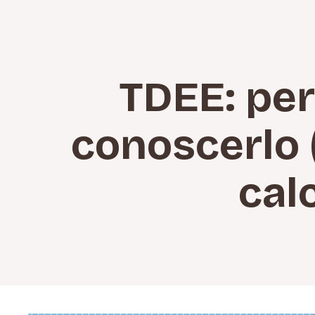
TDEE: per
conoscerlo 
cal